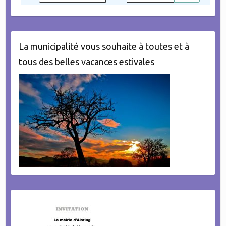
La municipalité vous souhaite à toutes et à
tous des belles vacances estivales