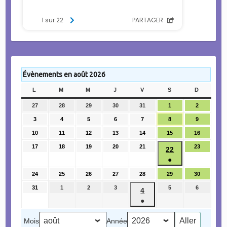
Évènements en août 2026
L
LUNDI
M
MARDI
M
MERCREDI
J
JEUDI
V
VENDREDI
S
SAMEDI
D
DIMANC
27
27
28
28
29
29
30
30
31
31
1
1
2
2
juillet
juillet
juillet
juillet
juillet
août
août
3
3
4
4
5
5
6
6
7
7
8
8
9
9
2026
2026
2026
2026
2026
2026
2026
août
août
août
août
août
août
août
10
10
11
11
12
12
13
13
14
14
15
15
16
16
2026
2026
2026
2026
2026
2026
2026
août
août
août
août
août
août
août
17
17
18
18
19
19
20
20
21
21
23
23
22
22
2026
2026
2026
2026
2026
2026
2026
août
août
août
août
août
août
●
août
2026
2026
2026
2026
2026
2026
(1
2026
24
24
25
25
26
26
27
27
28
28
29
29
30
30
évènement)
août
août
août
août
août
août
août
31
31
1
1
2
2
3
3
5
5
6
6
4
4
2026
2026
2026
2026
2026
2026
2026
août
septembre
septembre
septembre
septembre
septembr
●
septembre
2026
2026
2026
2026
2026
2026
(1
2026
Mois
Année
évènement)