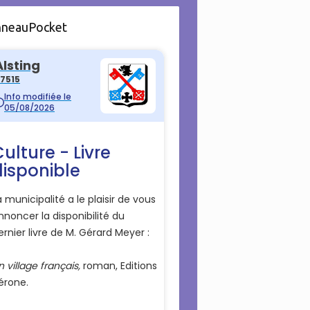
nneauPocket