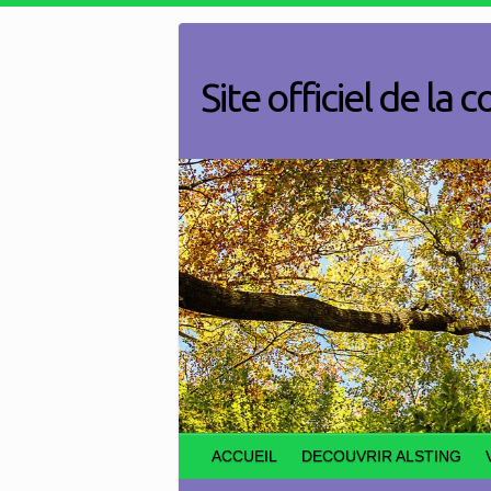
Skip
to
content
Site officiel de l
ACCUEIL
DECOUVRIR ALSTING