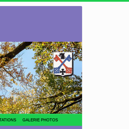
TATIONS
GALERIE PHOTOS