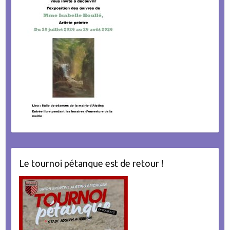
Le tournoi pétanque est de retour !