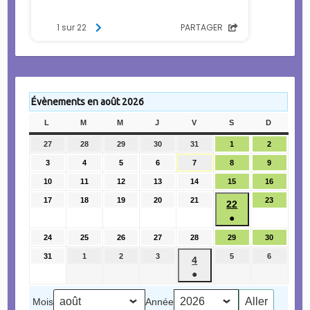
Évènements en août 2026
L
LUNDI
M
MARDI
M
MERCREDI
J
JEUDI
V
VENDREDI
S
SAMEDI
D
DIMANC
27
27
28
28
29
29
30
30
31
31
1
1
2
2
juillet
juillet
juillet
juillet
juillet
août
août
3
3
4
4
5
5
6
6
7
7
8
8
9
9
2026
2026
2026
2026
2026
2026
2026
août
août
août
août
août
août
août
10
10
11
11
12
12
13
13
14
14
15
15
16
16
2026
2026
2026
2026
2026
2026
2026
août
août
août
août
août
août
août
17
17
18
18
19
19
20
20
21
21
23
23
22
22
2026
2026
2026
2026
2026
2026
2026
août
août
août
août
août
août
●
août
2026
2026
2026
2026
2026
2026
(1
2026
24
24
25
25
26
26
27
27
28
28
29
29
30
30
évènement)
août
août
août
août
août
août
août
31
31
1
1
2
2
3
3
5
5
6
6
4
4
2026
2026
2026
2026
2026
2026
2026
août
septembre
septembre
septembre
septembre
septembr
●
septembre
2026
2026
2026
2026
2026
2026
(1
2026
Mois
Année
évènement)