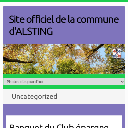
Skip
to
Site officiel de la commune
content
d'ALSTING
Uncategorized
Banquet du Club épargne