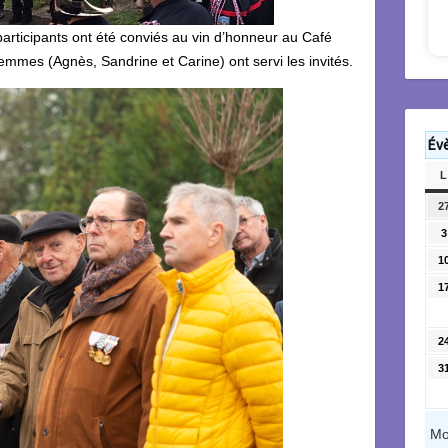
 participants ont été conviés au vin d’honneur au Café
 femmes (Agnès, Sandrine et Carine) ont servi les invités.
Év
L
2
3
1
1
2
3
Mo