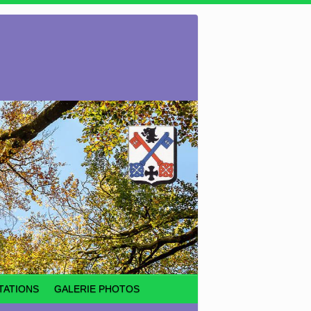
TATIONS
GALERIE PHOTOS