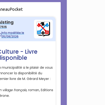
nneauPocket