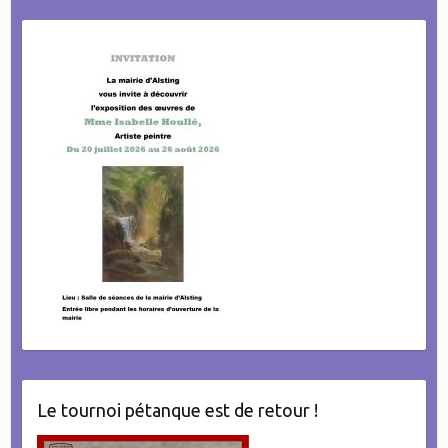
Le tournoi pétanque est de retour !