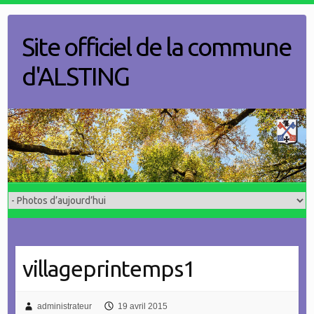
Skip
to
Site officiel de la commune
content
d'ALSTING
villageprintemps1
administrateur
19 avril 2015