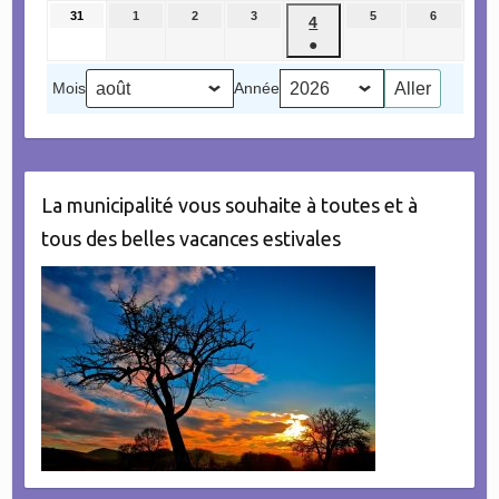
évènement)
août
août
août
août
août
août
août
31
31
1
1
2
2
3
3
5
5
6
6
4
4
2026
2026
2026
2026
2026
2026
2026
août
septembre
septembre
septembre
septembre
septembr
●
septembre
2026
2026
2026
2026
2026
2026
(1
2026
Mois
Année
évènement)
La municipalité vous souhaite à toutes et à
tous des belles vacances estivales