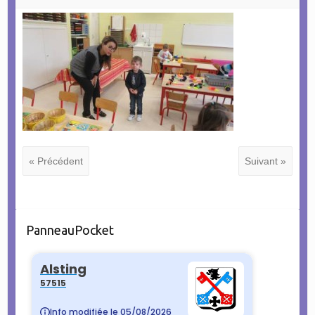
« Précédent
Suivant »
PanneauPocket