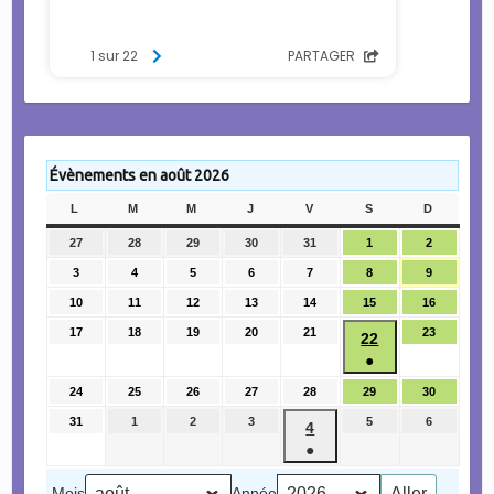
Évènements en août 2026
L
LUNDI
M
MARDI
M
MERCREDI
J
JEUDI
V
VENDREDI
S
SAMEDI
D
DIMANC
27
27
28
28
29
29
30
30
31
31
1
1
2
2
juillet
juillet
juillet
juillet
juillet
août
août
3
3
4
4
5
5
6
6
7
7
8
8
9
9
2026
2026
2026
2026
2026
2026
2026
août
août
août
août
août
août
août
10
10
11
11
12
12
13
13
14
14
15
15
16
16
2026
2026
2026
2026
2026
2026
2026
août
août
août
août
août
août
août
17
17
18
18
19
19
20
20
21
21
23
23
22
22
2026
2026
2026
2026
2026
2026
2026
août
août
août
août
août
août
●
août
2026
2026
2026
2026
2026
2026
(1
2026
24
24
25
25
26
26
27
27
28
28
29
29
30
30
évènement)
août
août
août
août
août
août
août
31
31
1
1
2
2
3
3
5
5
6
6
4
4
2026
2026
2026
2026
2026
2026
2026
août
septembre
septembre
septembre
septembre
septembr
●
septembre
2026
2026
2026
2026
2026
2026
(1
2026
Mois
Année