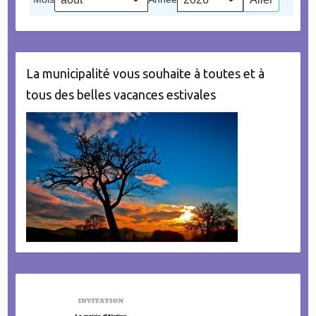
évènement)
La municipalité vous souhaite à toutes et à
tous des belles vacances estivales