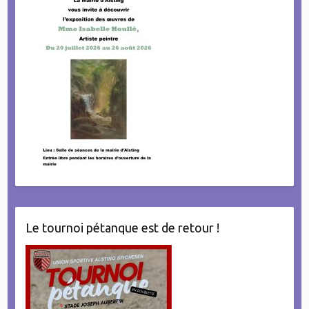
Le tournoi pétanque est de retour !