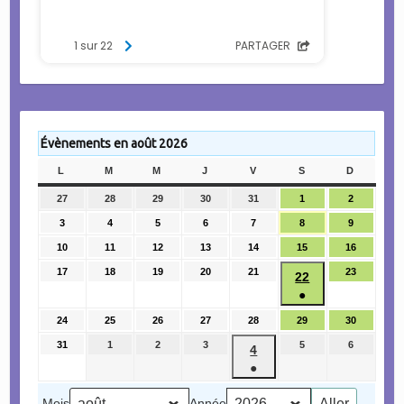
Évènements en août 2026
L
LUNDI
M
MARDI
M
MERCREDI
J
JEUDI
V
VENDREDI
S
SAMEDI
D
DIMANC
27
27
28
28
29
29
30
30
31
31
1
1
2
2
juillet
juillet
juillet
juillet
juillet
août
août
3
3
4
4
5
5
6
6
7
7
8
8
9
9
2026
2026
2026
2026
2026
2026
2026
août
août
août
août
août
août
août
10
10
11
11
12
12
13
13
14
14
15
15
16
16
2026
2026
2026
2026
2026
2026
2026
août
août
août
août
août
août
août
17
17
18
18
19
19
20
20
21
21
23
23
22
22
2026
2026
2026
2026
2026
2026
2026
août
août
août
août
août
août
●
août
2026
2026
2026
2026
2026
2026
(1
2026
24
24
25
25
26
26
27
27
28
28
29
29
30
30
évènement)
août
août
août
août
août
août
août
31
31
1
1
2
2
3
3
5
5
6
6
4
4
2026
2026
2026
2026
2026
2026
2026
août
septembre
septembre
septembre
septembre
septembr
●
septembre
2026
2026
2026
2026
2026
2026
(1
2026
Mois
Année