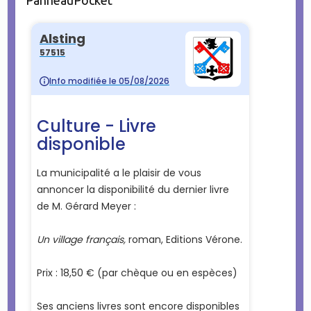
PanneauPocket