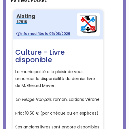
PanneauPocket