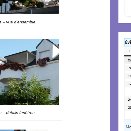
s – vue d’ensemble
Év
L
2
3
1
1
2
3
 – détails fenêtres
Mo