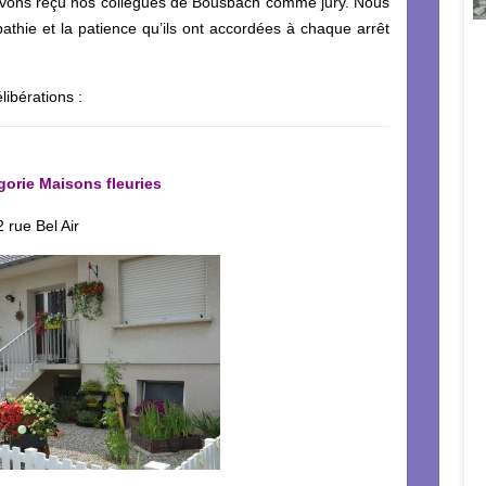
avons reçu nos collègues de Bousbach comme jury. Nous
athie et la patience qu’ils ont accordées à chaque arrêt
libérations :
gorie Maisons fleuries
rue Bel Air