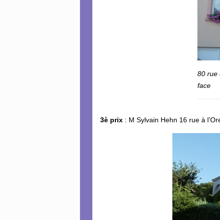
80 rue 
face
3è prix
: M Sylvain Hehn 16 rue à l’Or