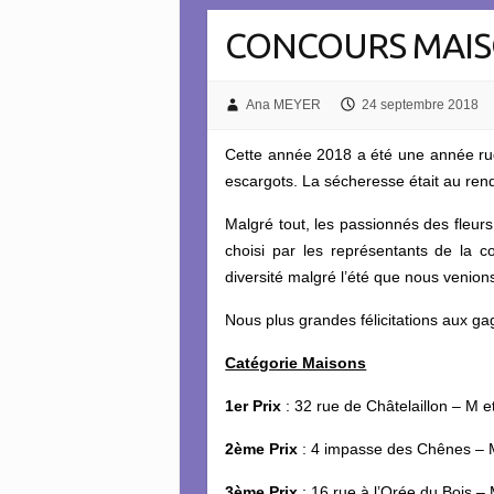
CONCOURS MAISO
Ana MEYER
24 septembre 2018
Cette année 2018 a été une année rude
escargots. La sécheresse était au rend
Malgré tout, les passionnés des fleur
choisi par les représentants de la 
diversité malgré l’été que nous venion
Nous plus grandes félicitations aux gag
Catégorie Maisons
1er Prix
: 32 rue de Châtelaillon – M
2ème Prix
: 4 impasse des Chênes – 
3ème Prix
: 16 rue à l’Orée du Bois –