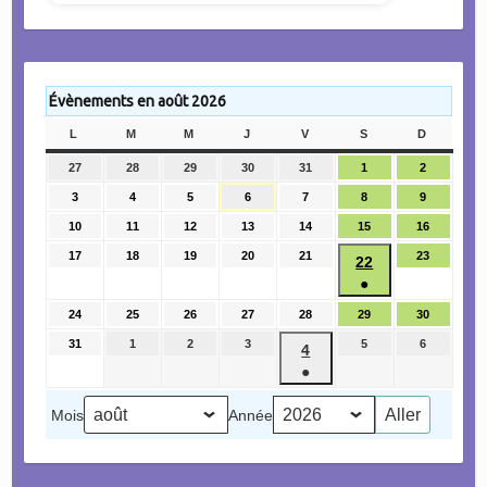
Évènements en août 2026
L
LUNDI
M
MARDI
M
MERCREDI
J
JEUDI
V
VENDREDI
S
SAMEDI
D
DIMANC
27
27
28
28
29
29
30
30
31
31
1
1
2
2
juillet
juillet
juillet
juillet
juillet
août
août
3
3
4
4
5
5
6
6
7
7
8
8
9
9
2026
2026
2026
2026
2026
2026
2026
août
août
août
août
août
août
août
10
10
11
11
12
12
13
13
14
14
15
15
16
16
2026
2026
2026
2026
2026
2026
2026
août
août
août
août
août
août
août
17
17
18
18
19
19
20
20
21
21
23
23
22
22
2026
2026
2026
2026
2026
2026
2026
août
août
août
août
août
août
●
août
2026
2026
2026
2026
2026
2026
(1
2026
24
24
25
25
26
26
27
27
28
28
29
29
30
30
évènement)
août
août
août
août
août
août
août
31
31
1
1
2
2
3
3
5
5
6
6
4
4
2026
2026
2026
2026
2026
2026
2026
août
septembre
septembre
septembre
septembre
septembr
●
septembre
2026
2026
2026
2026
2026
2026
(1
2026
Mois
Année
évènement)