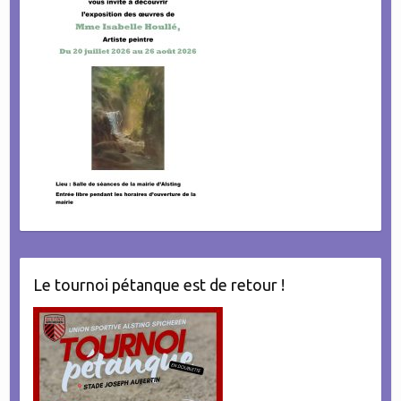
Le tournoi pétanque est de retour !