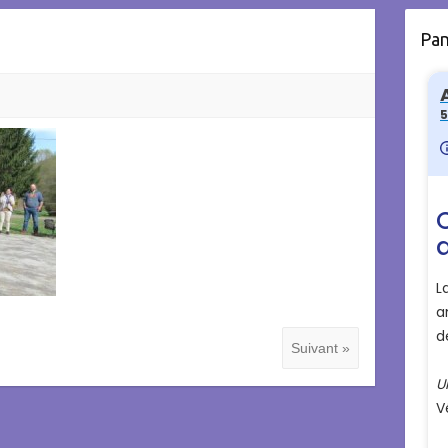
Pa
Suivant »