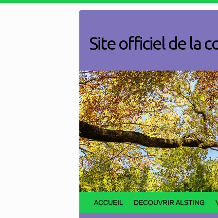
Skip
to
content
Site officiel de l
ACCUEIL
DECOUVRIR ALSTING