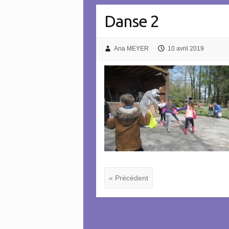
Danse 2
Ana MEYER
10 avril 2019
« Précédent