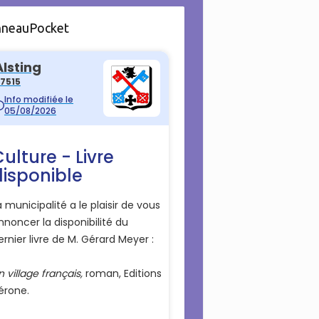
nneauPocket