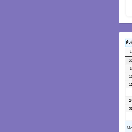
Év
L
2
3
1
1
2
3
Mo