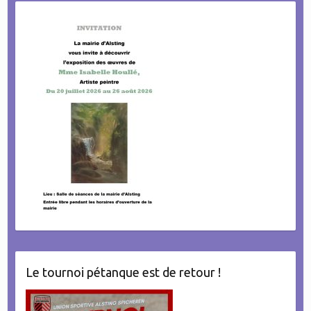
Le tournoi pétanque est de retour !