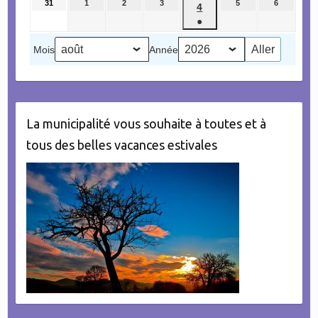
31
31
1
1
2
2
3
3
5
5
6
6
4
4
2026
2026
2026
2026
2026
2026
2026
août
septembre
septembre
septembre
septembre
septembr
●
septembre
2026
2026
2026
2026
2026
2026
(1
2026
Mois
Année
évènement)
La municipalité vous souhaite à toutes et à
tous des belles vacances estivales