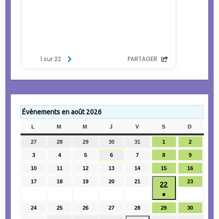
Évènements en août 2026
L
LUNDI
M
MARDI
M
MERCREDI
J
JEUDI
V
VENDREDI
S
SAMEDI
D
DIMANC
27
27
28
28
29
29
30
30
31
31
1
1
2
2
juillet
juillet
juillet
juillet
juillet
août
août
3
3
4
4
5
5
6
6
7
7
8
8
9
9
2026
2026
2026
2026
2026
2026
2026
août
août
août
août
août
août
août
10
10
11
11
12
12
13
13
14
14
15
15
16
16
2026
2026
2026
2026
2026
2026
2026
août
août
août
août
août
août
août
17
17
18
18
19
19
20
20
21
21
23
23
22
22
2026
2026
2026
2026
2026
2026
2026
août
août
août
août
août
août
●
août
2026
2026
2026
2026
2026
2026
(1
2026
24
24
25
25
26
26
27
27
28
28
29
29
30
30
évènement)
août
août
août
août
août
août
août