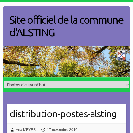
Skip
to
Site officiel de la commune
content
d'ALSTING
distribution-postes-alsting
Ana MEYER
17 novembre 2016