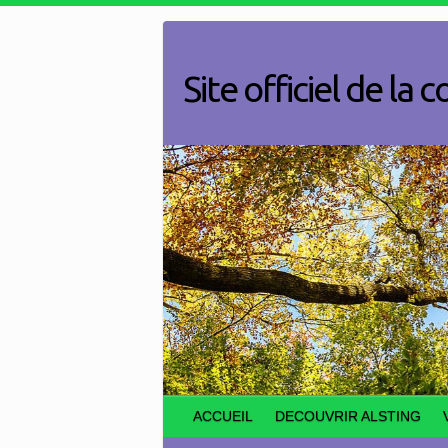
Skip
to
content
Site officiel de l
ACCUEIL
DECOUVRIR ALSTING