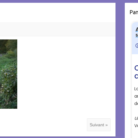
Pa
Suivant »