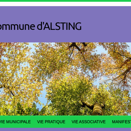
a commune d'ALSTING
VIE MUNICIPALE
VIE PRATIQUE
VIE ASSOCIATIVE
MANIFES