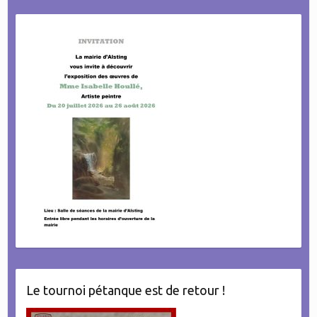
Le tournoi pétanque est de retour !