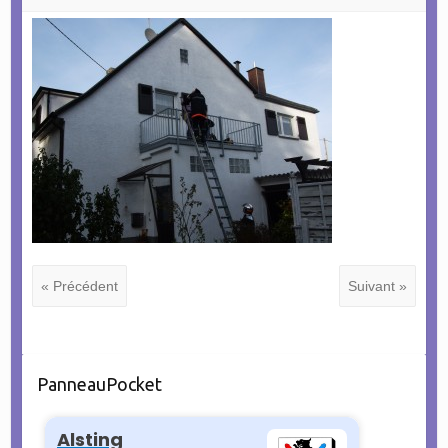
« Précédent
Suivant »
PanneauPocket