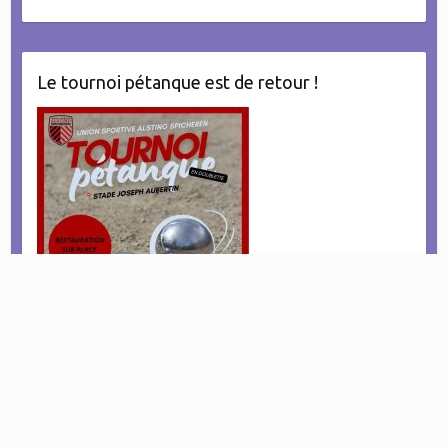
Le tournoi pétanque est de retour !