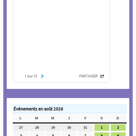
Évènements en août 2026
L
LUNDI
M
MARDI
M
MERCREDI
J
JEUDI
V
VENDREDI
S
SAMEDI
D
DIMANC
27
27
28
28
29
29
30
30
31
31
1
1
2
2
juillet
juillet
juillet
juillet
juillet
août
août
3
3
4
4
5
5
6
6
7
7
8
8
9
9