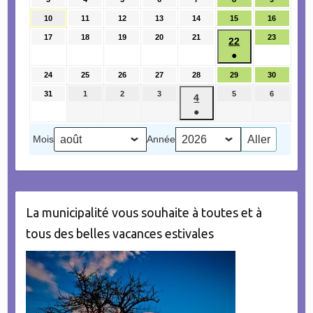
2026
2026
2026
2026
2026
2026
2026
août
août
août
août
août
août
août
10
10
11
11
12
12
13
13
14
14
15
15
16
16
2026
2026
2026
2026
2026
2026
2026
août
août
août
août
août
août
août
17
17
18
18
19
19
20
20
21
21
23
23
22
22
2026
2026
2026
2026
2026
2026
2026
août
août
août
août
août
août
●
août
2026
2026
2026
2026
2026
2026
(1
2026
24
24
25
25
26
26
27
27
28
28
29
29
30
30
évènement)
août
août
août
août
août
août
août
31
31
1
1
2
2
3
3
5
5
6
6
4
4
2026
2026
2026
2026
2026
2026
2026
août
septembre
septembre
septembre
septembre
septembr
●
septembre
2026
2026
2026
2026
2026
2026
(1
2026
Mois
Année
évènement)
La municipalité vous souhaite à toutes et à
tous des belles vacances estivales