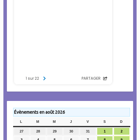
Évènements en août 2026
L
LUNDI
M
MARDI
M
MERCREDI
J
JEUDI
V
VENDREDI
S
SAMEDI
D
DIMANC
27
27
28
28
29
29
30
30
31
31
1
1
2
2
juillet
juillet
juillet
juillet
juillet
août
août
3
3
4
4
5
5
6
6
7
7
8
8
9
9