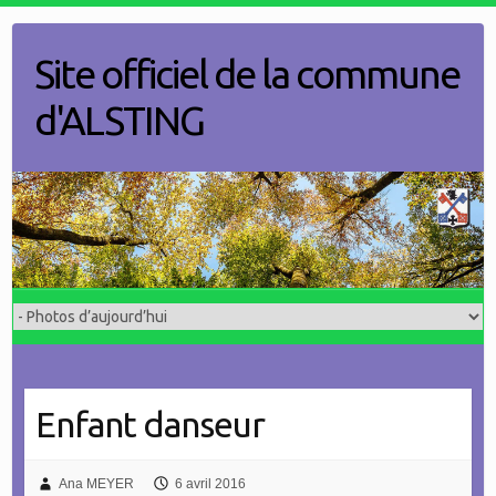
Skip
to
Site officiel de la commune
content
d'ALSTING
Enfant danseur
Ana MEYER
6 avril 2016