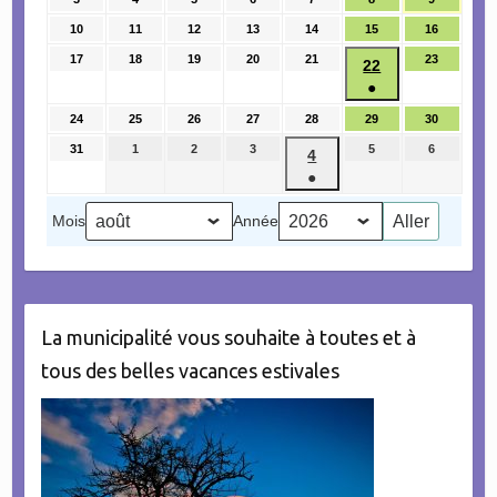
2026
2026
2026
2026
2026
2026
2026
août
août
août
août
août
août
août
10
10
11
11
12
12
13
13
14
14
15
15
16
16
2026
2026
2026
2026
2026
2026
2026
août
août
août
août
août
août
août
17
17
18
18
19
19
20
20
21
21
23
23
22
22
2026
2026
2026
2026
2026
2026
2026
août
août
août
août
août
août
●
août
2026
2026
2026
2026
2026
2026
(1
2026
24
24
25
25
26
26
27
27
28
28
29
29
30
30
évènement)
août
août
août
août
août
août
août
31
31
1
1
2
2
3
3
5
5
6
6
4
4
2026
2026
2026
2026
2026
2026
2026
août
septembre
septembre
septembre
septembre
septembr
●
septembre
2026
2026
2026
2026
2026
2026
(1
2026
Mois
Année
évènement)
La municipalité vous souhaite à toutes et à
tous des belles vacances estivales