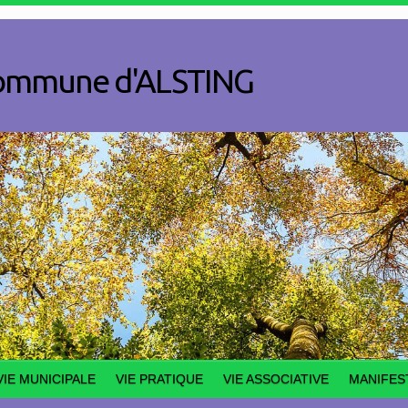
a commune d'ALSTING
VIE MUNICIPALE
VIE PRATIQUE
VIE ASSOCIATIVE
MANIFES