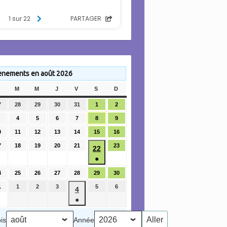
ènements en août 2026
LUNDI
M
MARDI
M
MERCREDI
J
JEUDI
V
VENDREDI
S
SAMEDI
D
DIMANCHE
7
27
28
28
29
29
30
30
31
31
1
1
2
2
juillet
juillet
juillet
juillet
juillet
août
août
3
4
4
5
5
6
6
7
7
8
8
9
9
2026
2026
2026
2026
2026
2026
2026
août
août
août
août
août
août
août
0
10
11
11
12
12
13
13
14
14
15
15
16
16
2026
2026
2026
2026
2026
2026
2026
août
août
août
août
août
août
août
7
17
18
18
19
19
20
20
21
21
23
23
22
22
2026
2026
2026
2026
2026
2026
2026
août
août
août
août
août
août
●
août
2026
2026
2026
2026
2026
2026
(1
2026
4
24
25
25
26
26
27
27
28
28
29
29
30
30
évènement)
août
août
août
août
août
août
août
1
31
1
1
2
2
3
3
5
5
6
6
4
4
2026
2026
2026
2026
2026
2026
2026
août
septembre
septembre
septembre
septembre
septembre
●
septembre
2026
2026
2026
2026
2026
2026
(1
2026
is
Année
évènement)