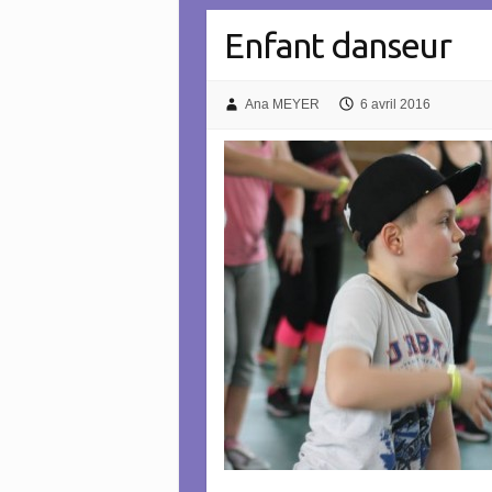
Enfant danseur
Ana MEYER
6 avril 2016