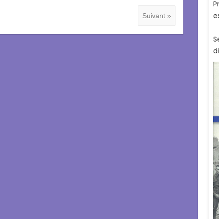
Suivant »