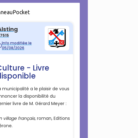
nneauPocket