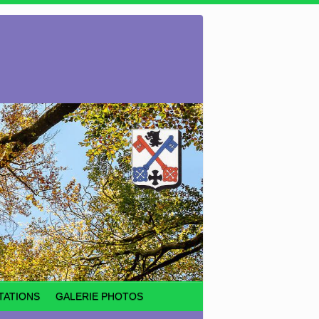
TATIONS
GALERIE PHOTOS