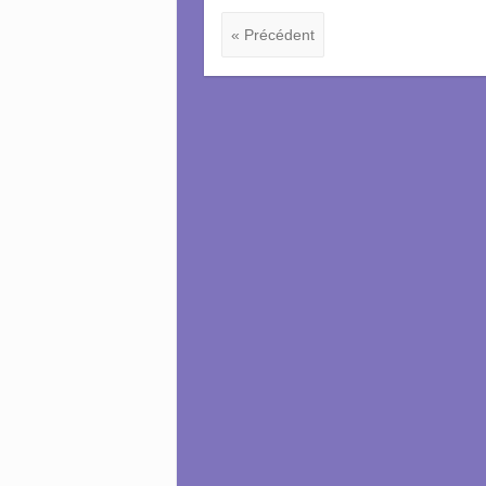
« Précédent