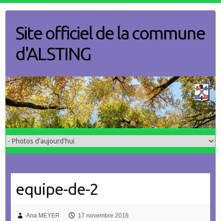
Skip
to
Site officiel de la commune
content
d'ALSTING
equipe-de-2
Ana MEYER
17 novembre 2016