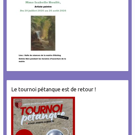
Le tournoi pétanque est de retour !