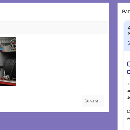
Pa
Suivant »