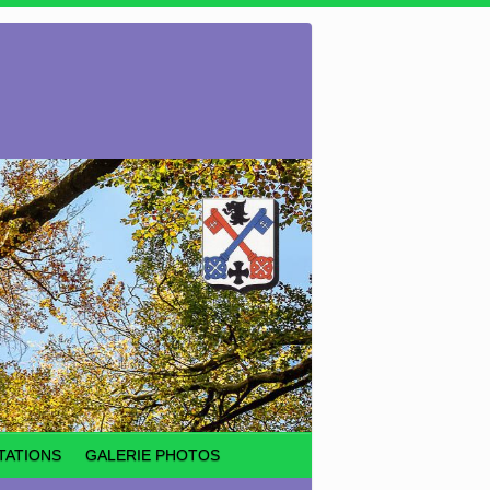
TATIONS
GALERIE PHOTOS