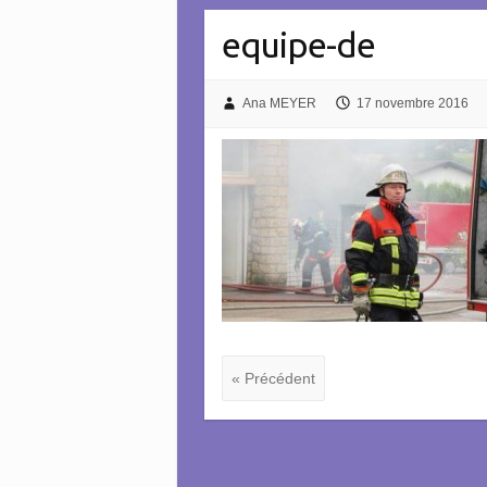
equipe-de
Ana MEYER
17 novembre 2016
« Précédent