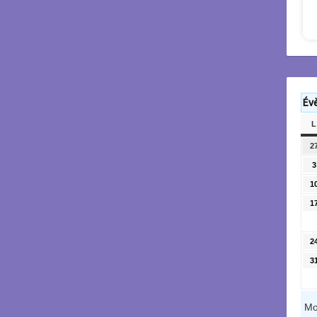
Év
L
2
3
1
1
2
3
Mo