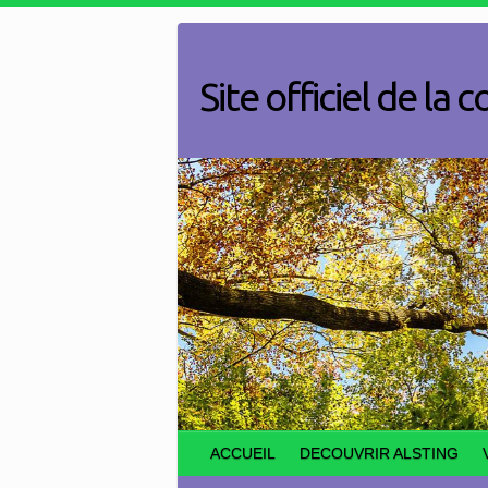
Skip
to
content
Site officiel de l
ACCUEIL
DECOUVRIR ALSTING