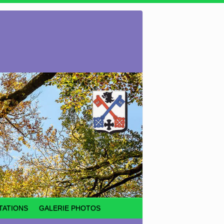
TATIONS
GALERIE PHOTOS