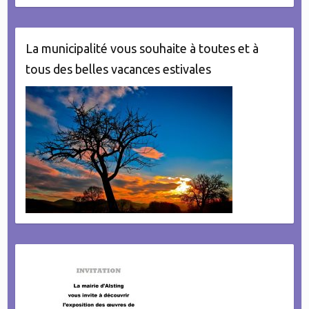
La municipalité vous souhaite à toutes et à
tous des belles vacances estivales