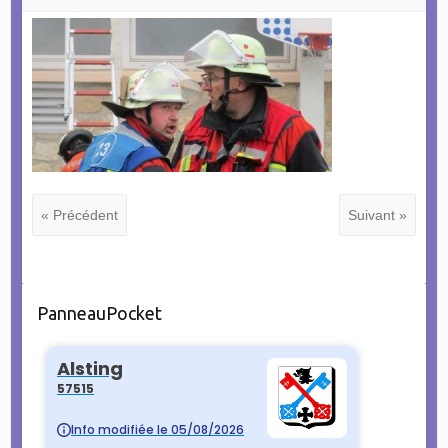
« Précédent
Suivant »
PanneauPocket