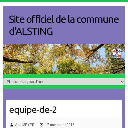
Skip
to
Site officiel de la commune
content
d'ALSTING
equipe-de-2
Ana MEYER
17 novembre 2016