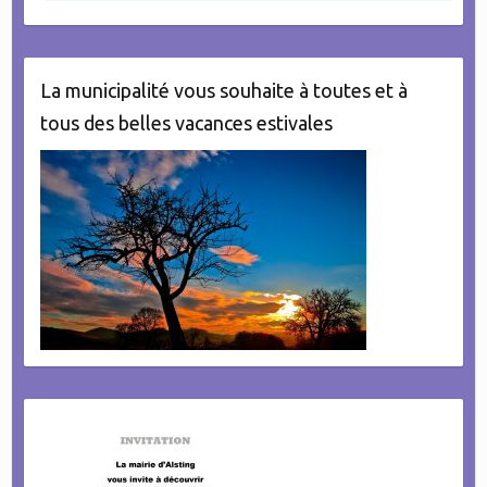
La municipalité vous souhaite à toutes et à
tous des belles vacances estivales