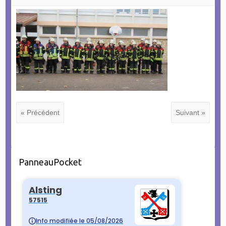
« Précédent
Suivant »
PanneauPocket