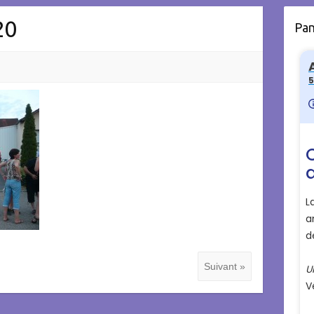
20
Pa
Suivant »