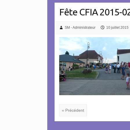
Fête CFIA 2015-0
SM - Administrateur
10 juillet 2015
« Précédent