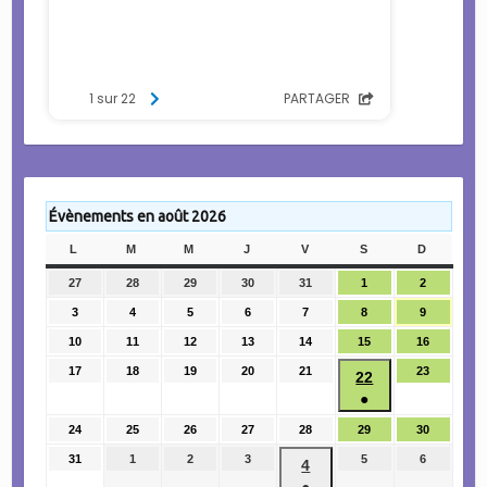
Évènements en août 2026
L
LUNDI
M
MARDI
M
MERCREDI
J
JEUDI
V
VENDREDI
S
SAMEDI
D
DIMANC
27
27
28
28
29
29
30
30
31
31
1
1
2
2
juillet
juillet
juillet
juillet
juillet
août
août
3
3
4
4
5
5
6
6
7
7
8
8
9
9
2026
2026
2026
2026
2026
2026
2026
août
août
août
août
août
août
août
10
10
11
11
12
12
13
13
14
14
15
15
16
16
2026
2026
2026
2026
2026
2026
2026
août
août
août
août
août
août
août
17
17
18
18
19
19
20
20
21
21
23
23
22
22
2026
2026
2026
2026
2026
2026
2026
août
août
août
août
août
août
●
août
2026
2026
2026
2026
2026
2026
(1
2026
24
24
25
25
26
26
27
27
28
28
29
29
30
30
évènement)
août
août
août
août
août
août
août
31
31
1
1
2
2
3
3
5
5
6
6
4
4
2026
2026
2026
2026
2026
2026
2026
août
septembre
septembre
septembre
septembre
septembr
●