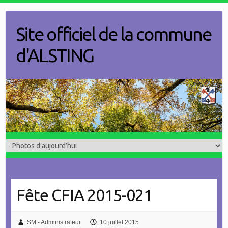
Skip
to
Site officiel de la commune
content
d'ALSTING
Fête CFIA 2015-021
SM - Administrateur
10 juillet 2015