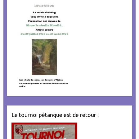
Le tournoi pétanque est de retour !