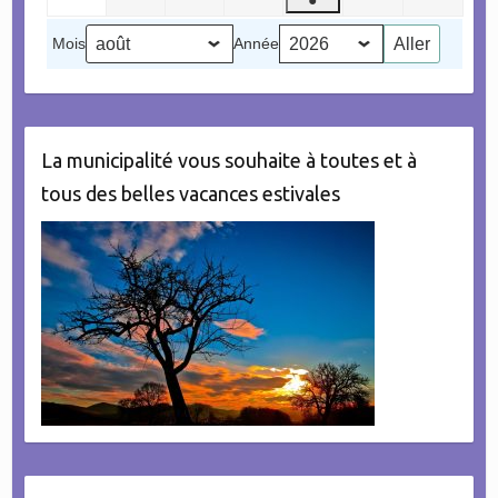
septembre
2026
2026
2026
2026
2026
2026
(1
2026
Mois
Année
évènement)
La municipalité vous souhaite à toutes et à
tous des belles vacances estivales