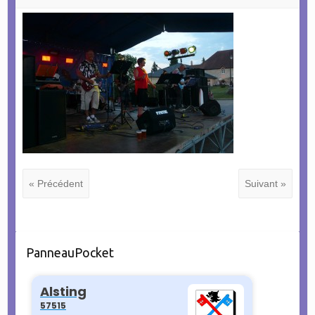
« Précédent
Suivant »
PanneauPocket