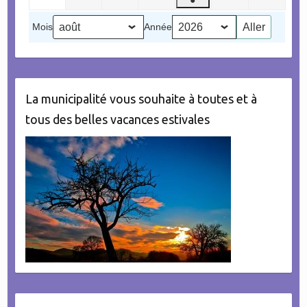
septembre
2026
2026
2026
2026
2026
2026
(1
2026
Mois
Année
évènement)
La municipalité vous souhaite à toutes et à
tous des belles vacances estivales