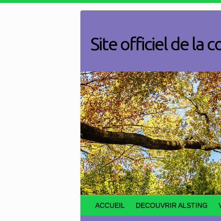
Skip
to
content
Site officiel de l
ACCUEIL
DECOUVRIR ALSTING