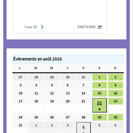
Évènements en août 2026
L
LUNDI
M
MARDI
M
MERCREDI
J
JEUDI
V
VENDREDI
S
SAMEDI
D
DIMANC
27
27
28
28
29
29
30
30
31
31
1
1
2
2
juillet
juillet
juillet
juillet
juillet
août
août
3
3
4
4
5
5
6
6
7
7
8
8
9
9
2026
2026
2026
2026
2026
2026
2026
août
août
août
août
août
août
août
10
10
11
11
12
12
13
13
14
14
15
15
16
16
2026
2026
2026
2026
2026
2026
2026
août
août
août
août
août
août
août
17
17
18
18
19
19
20
20
21
21
23
23
22
22
2026
2026
2026
2026
2026
2026
2026
août
août
août
août
août
août
●
août
2026
2026
2026
2026
2026
2026
(1
2026
24
24
25
25
26
26
27
27
28
28
29
29
30
30
évènement)
août
août
août
août
août
août
août
31
31
1
1
2
2
3
3
5
5
6
6
4
4
2026
2026
2026
2026
2026
2026
2026
août
septembre
septembre
septembre
septembre
septembr
●