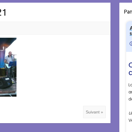
21
Pa
Suivant »