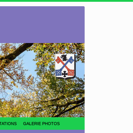
TATIONS
GALERIE PHOTOS