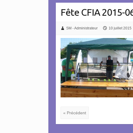
Fête CFIA 2015-0
SM - Administrateur
10 juillet 2015
« Précédent