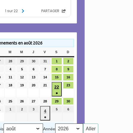
ènements en août 2026
LUNDI
M
MARDI
M
MERCREDI
J
JEUDI
V
VENDREDI
S
SAMEDI
D
DIMANCHE
7
27
28
28
29
29
30
30
31
31
1
1
2
2
juillet
juillet
juillet
juillet
juillet
août
août
3
4
4
5
5
6
6
7
7
8
8
9
9
2026
2026
2026
2026
2026
2026
2026
août
août
août
août
août
août
août
0
10
11
11
12
12
13
13
14
14
15
15
16
16
2026
2026
2026
2026
2026
2026
2026
août
août
août
août
août
août
août
7
17
18
18
19
19
20
20
21
21
23
23
22
22
2026
2026
2026
2026
2026
2026
2026
août
août
août
août
août
août
●
août
2026
2026
2026
2026
2026
2026
(1
2026
4
24
25
25
26
26
27
27
28
28
29
29
30
30
évènement)
août
août
août
août
août
août
août
1
31
1
1
2
2
3
3
5
5
6
6
4
4
2026
2026
2026
2026
2026
2026
2026
août
septembre
septembre
septembre
septembre
septembre
●
septembre
2026
2026
2026
2026
2026
2026
(1
2026
is
Année
évènement)