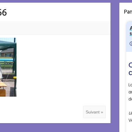
66
Pa
Suivant »