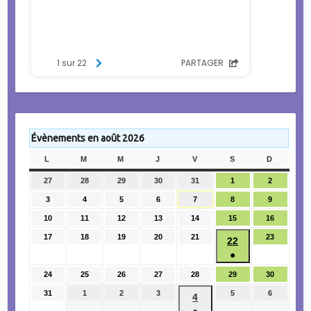
Évènements en août 2026
L
LUNDI
M
MARDI
M
MERCREDI
J
JEUDI
V
VENDREDI
S
SAMEDI
D
DIMANC
27
27
28
28
29
29
30
30
31
31
1
1
2
2
juillet
juillet
juillet
juillet
juillet
août
août
3
3
4
4
5
5
6
6
7
7
8
8
9
9
2026
2026
2026
2026
2026
2026
2026
août
août
août
août
août
août
août
10
10
11
11
12
12
13
13
14
14
15
15
16
16
2026
2026
2026
2026
2026
2026
2026
août
août
août
août
août
août
août
17
17
18
18
19
19
20
20
21
21
23
23
22
22
2026
2026
2026
2026
2026
2026
2026
août
août
août
août
août
août
●
août
2026
2026
2026
2026
2026
2026
(1
2026
24
24
25
25
26
26
27
27
28
28
29
29
30
30
évènement)
août
août
août
août
août
août
août
31
31
1
1
2
2
3
3
5
5
6
6
4
4
2026
2026
2026
2026
2026
2026
2026
août
septembre
septembre
septembre
septembre
septembr
●