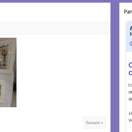
Pa
Suivant »