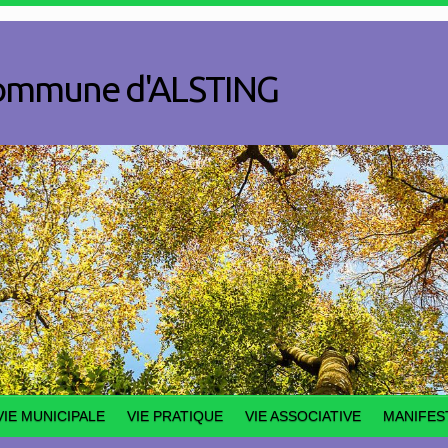
a commune d'ALSTING
VIE MUNICIPALE
VIE PRATIQUE
VIE ASSOCIATIVE
MANIFES