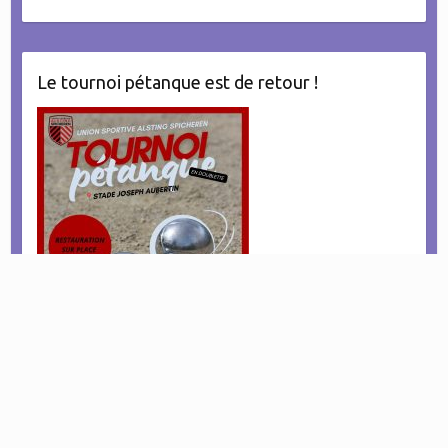
Le tournoi pétanque est de retour !