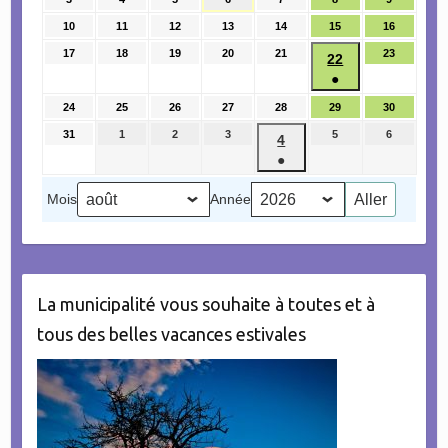
2026
2026
2026
2026
2026
2026
2026
août
août
août
août
août
août
août
10
10
11
11
12
12
13
13
14
14
15
15
16
16
2026
2026
2026
2026
2026
2026
2026
août
août
août
août
août
août
août
17
17
18
18
19
19
20
20
21
21
23
23
22
22
2026
2026
2026
2026
2026
2026
2026
août
août
août
août
août
août
●
août
2026
2026
2026
2026
2026
2026
(1
2026
24
24
25
25
26
26
27
27
28
28
29
29
30
30
évènement)
août
août
août
août
août
août
août
31
31
1
1
2
2
3
3
5
5
6
6
4
4
2026
2026
2026
2026
2026
2026
2026
août
septembre
septembre
septembre
septembre
septembr
●
septembre
2026
2026
2026
2026
2026
2026
(1
2026
Mois
Année
évènement)
La municipalité vous souhaite à toutes et à
tous des belles vacances estivales