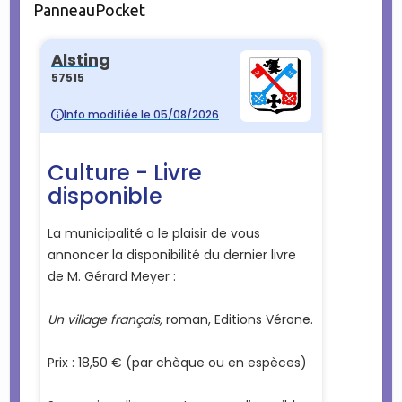
PanneauPocket