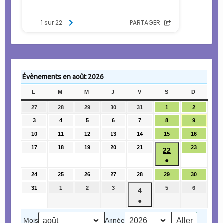
Évènements en août 2026
L
LUNDI
M
MARDI
M
MERCREDI
J
JEUDI
V
VENDREDI
S
SAMEDI
D
DIMANC
27
27
28
28
29
29
30
30
31
31
1
1
2
2
juillet
juillet
juillet
juillet
juillet
août
août
3
3
4
4
5
5
6
6
7
7
8
8
9
9
2026
2026
2026
2026
2026
2026
2026
août
août
août
août
août
août
août
10
10
11
11
12
12
13
13
14
14
15
15
16
16
2026
2026
2026
2026
2026
2026
2026
août
août
août
août
août
août
août
17
17
18
18
19
19
20
20
21
21
23
23
22
22
2026
2026
2026
2026
2026
2026
2026
août
août
août
août
août
août
●
août
2026
2026
2026
2026
2026
2026
(1
2026
24
24
25
25
26
26
27
27
28
28
29
29
30
30
évènement)
août
août
août
août
août
août
août
31
31
1
1
2
2
3
3
5
5
6
6
4
4
2026
2026
2026
2026
2026
2026
2026
août
septembre
septembre
septembre
septembre
septembr
●
septembre
2026
2026
2026
2026
2026
2026
(1
2026
Mois
Année
évènement)