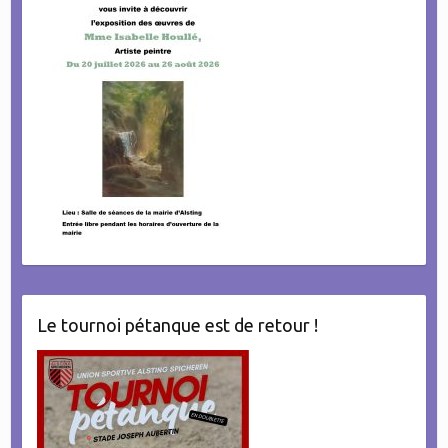
Le tournoi pétanque est de retour !