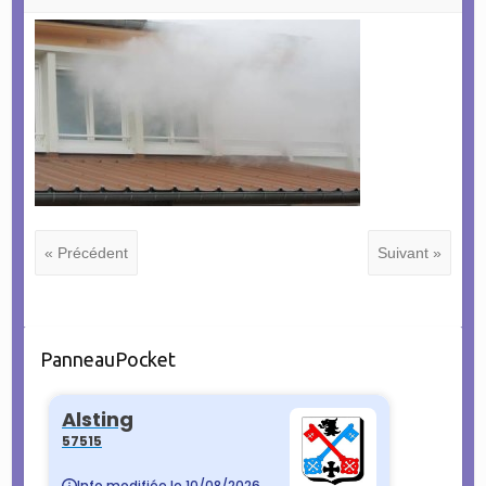
« Précédent
Suivant »
PanneauPocket