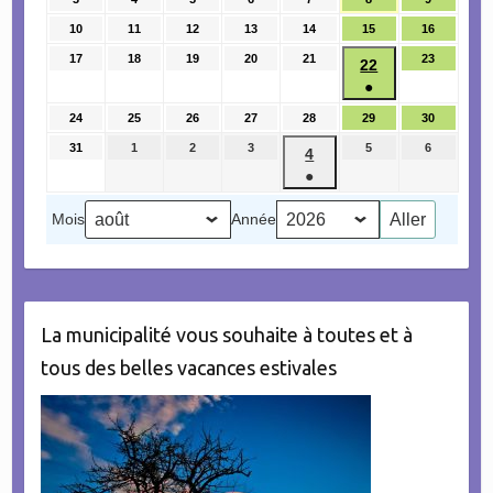
2026
2026
2026
2026
2026
2026
2026
août
août
août
août
août
août
août
10
10
11
11
12
12
13
13
14
14
15
15
16
16
2026
2026
2026
2026
2026
2026
2026
août
août
août
août
août
août
août
17
17
18
18
19
19
20
20
21
21
23
23
22
22
2026
2026
2026
2026
2026
2026
2026
août
août
août
août
août
août
●
août
2026
2026
2026
2026
2026
2026
(1
2026
24
24
25
25
26
26
27
27
28
28
29
29
30
30
évènement)
août
août
août
août
août
août
août
31
31
1
1
2
2
3
3
5
5
6
6
4
4
2026
2026
2026
2026
2026
2026
2026
août
septembre
septembre
septembre
septembre
septembr
●
septembre
2026
2026
2026
2026
2026
2026
(1
2026
Mois
Année
évènement)
La municipalité vous souhaite à toutes et à
tous des belles vacances estivales