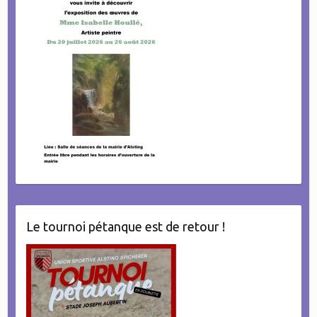
Le tournoi pétanque est de retour !