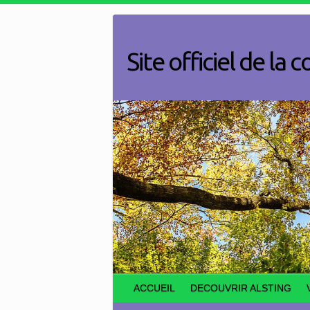
Skip
to
content
Site officiel de l
ACCUEIL
DECOUVRIR ALSTING