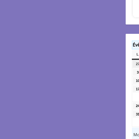
Év
L
2
3
1
1
2
3
Mo