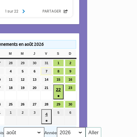
ènements en août 2026
LUNDI
M
MARDI
M
MERCREDI
J
JEUDI
V
VENDREDI
S
SAMEDI
D
DIMANCHE
7
27
28
28
29
29
30
30
31
31
1
1
2
2
juillet
juillet
juillet
juillet
juillet
août
août
3
4
4
5
5
6
6
7
7
8
8
9
9
2026
2026
2026
2026
2026
2026
2026
août
août
août
août
août
août
août
0
10
11
11
12
12
13
13
14
14
15
15
16
16
2026
2026
2026
2026
2026
2026
2026
août
août
août
août
août
août
août
7
17
18
18
19
19
20
20
21
21
23
23
22
22
2026
2026
2026
2026
2026
2026
2026
août
août
août
août
août
août
●
août
2026
2026
2026
2026
2026
2026
(1
2026
4
24
25
25
26
26
27
27
28
28
29
29
30
30
évènement)
août
août
août
août
août
août
août
1
31
1
1
2
2
3
3
5
5
6
6
4
4
2026
2026
2026
2026
2026
2026
2026
août
septembre
septembre
septembre
septembre
septembre
●
septembre
2026
2026
2026
2026
2026
2026
(1
2026
is
Année
évènement)