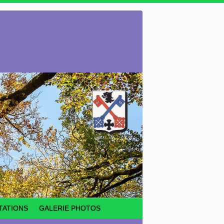
TATIONS
GALERIE PHOTOS