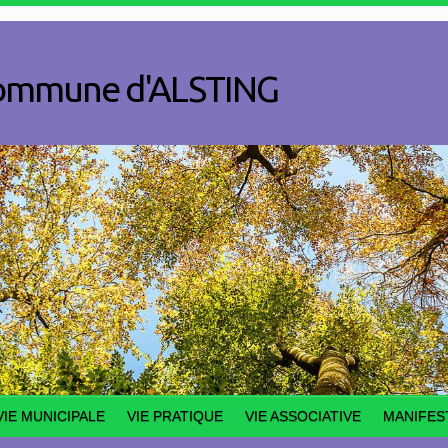
a commune d'ALSTING
VIE MUNICIPALE
VIE PRATIQUE
VIE ASSOCIATIVE
MANIFES