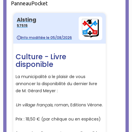
PanneauPocket