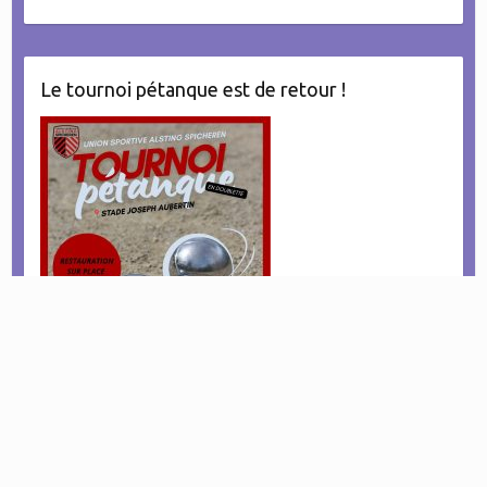
Le tournoi pétanque est de retour !