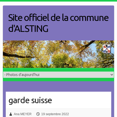
Skip
to
Site officiel de la commune
content
d'ALSTING
garde suisse
Ana MEYER
19 septembre 2022