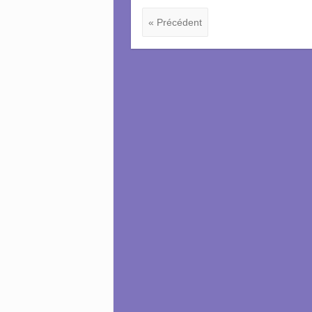
« Précédent